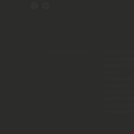
Qui sommes-nous ?
Services polit
Services politi
Travailleurs sa
Jeunes
Pensionnés et
Formations
Centre de doc
Activités social
Syndicalisme d
Permanences Dr