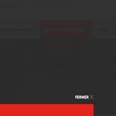
NEWS
PRESSE
FAQ
00 Charleroi
fessionnelles
Service chômage
ODS
FERMER