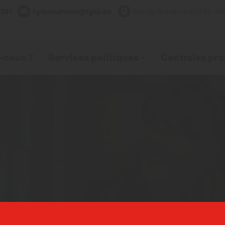
.231
fgtbcharleroi@fgtb.be
Rue du Grand Central 91- 60
-nous ?
Services politiques
Centrales pro