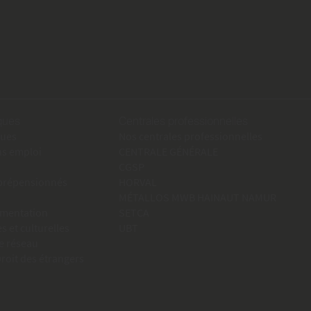
iques
Centrales professionnelles
ques
Nos centrales professionnelles
ns emploi
CENTRALE GÉNÉRALE
CGSP
 prépensionnés
HORVAL
MÉTALLOS MWB HAINAUT NAMUR
umentation
SETCA
es et culturelles
UBT
e réseau
oit des étrangers