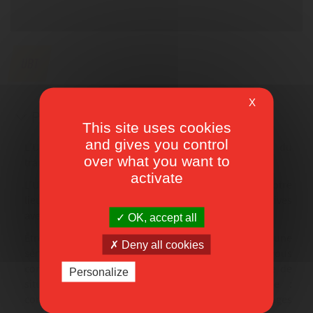
UBT
X
Présentation
This site uses cookies
and gives you control
L’UBT-FGTB rassemble les travailleurs des secteurs du
over what you want to
transport et de la logistique.
activate
L’UBT vous représente et défend vos intérêts sur votre
lieu de travail ainsi que dans les négociations collectives
avec les employeurs de votre secteur.
OK, accept all
Être syndiqué à l’UBT vous donne également accès à une
Deny all cookies
série de services. Nous vous informons, nous vous
conseillons et nous vous défendons dans tout type de
Personalize
situations liées à votre activité professionnelle :
conditions de travail, conditions salariales, avantages