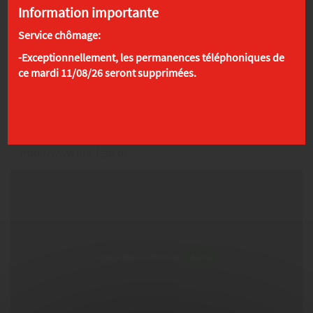
Information importante
Service chômage:
-Exceptionnellement, les permanences téléphoniques de
ce mardi 11/08/26 seront supprimées.
Infos pratiques
UBT
Rue du Grand Central 91 /5 , 6000 Charleroi
T.:
071/231 306
ubt.charleroi@ubt-fgtb.be
http://www.ubt-fgtb.be
Google Maps is disabled.
Allow