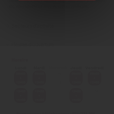
sociaux liés à votre secteur, litige avec votre employeur,
etc. Vous bénéficiez aussi de primes syndicales.
Secteurs d'activité
Heures d'ouverture
Horaire
Lundi
Mardi
Mercredi
Jeudi
Vendredi
09H00
09H00
FERMÉ
09H00
09H00
>
>
>
>
12H00
12H00
12H00
12H00
FERMÉ
13H00
13H00
13H00
FERMÉ
>
>
>
15H00
15H00
15H00
Permanence téléphonique : 071/231 306