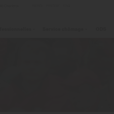
NEWS
PRESSE
FAQ
00 Charleroi
fessionnelles
Service chômage
ODS