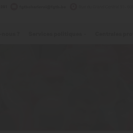
.231
fgtbcharleroi@fgtb.be
Rue du Grand Central 91- 60
-nous ?
Services politiques
Centrales pro