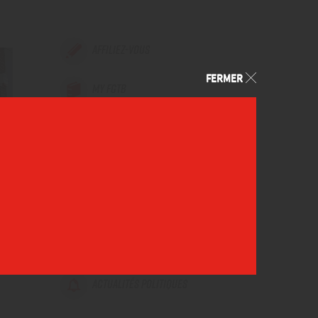
AFFILIEZ-VOUS
FERMER
MY FGTB
CARTE ÉLECTRONIQUE
FAQ
LIENS UTILES
ATTESTATIONS
ACTUALITÉS POLITIQUES
a