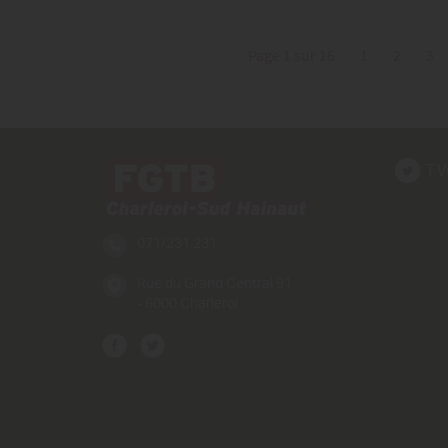
Page 1 sur 16
1
2
3
TW
071/231.231
Rue du Grand Central 91
- 6000 Charleroi