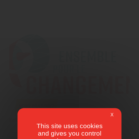
News.06/12/2017
X
Faites entendre votre voix
This site uses cookies
and gives you control
Plus d'infos