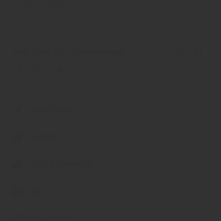
Plus d'infos
Page 16 sur 16
« Première page
«
…
12
13
14
15
16
AFFILIEZ-VOUS
MY FGTB
CARTE ÉLECTRONIQUE
FAQ
LIENS UTILES