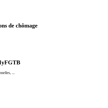
ions de chômage
e MyFGTB
elles, ...