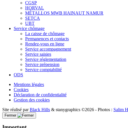
CGSP
HORVAL
MÉTALLOS MWB HAINAUT NAMUR
SETCA
UBT
Service chômage
La caisse de chômage
Permanences et contacts
Rendez-vous en ligne
Service accompagnement
Service saisies
Service réglementation
Service prépension
Service comptabilité
ODS
Mentions légales
Cookies
Déclaration de confidentialité
Gestion des cookies
Site réalisé par
Black Hills
& stanygraphics ©2026 - Photos :
Salim He
Fermer
Important