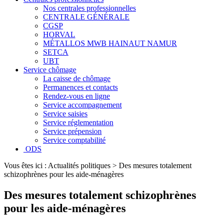
Nos centrales professionnelles
CENTRALE GÉNÉRALE
CGSP
HORVAL
MÉTALLOS MWB HAINAUT NAMUR
SETCA
UBT
Service chômage
La caisse de chômage
Permanences et contacts
Rendez-vous en ligne
Service accompagnement
Service saisies
Service réglementation
Service prépension
Service comptabilité
ODS
Vous êtes ici :
Actualités politiques
>
Des mesures totalement
schizophrènes pour les aide-ménagères
Des mesures totalement schizophrènes
pour les aide-ménagères