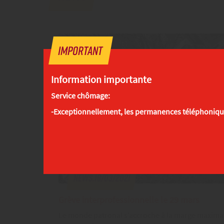
Important
Information importante
Service chômage:
-Exceptionnellement, les permanences téléphoniqu
News.18/03/2021
Grève interprofessionnelle le 29 mars
Le monde patronal s’accroche à la marge maxima