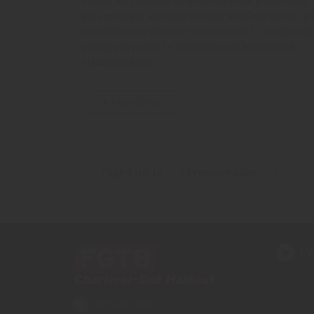
limiter les contacts au domicile privé à une seule
personne par semaine et dans le même temps, g
le secteur des titres-services ouvert ? Les décisi
politiques prises ce vendredi sont totalement
schizophrènes…
Plus d'infos
Page 4 sur 16
« Première page
«
…
TW
071/231.231