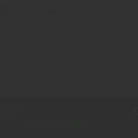
arder
Plus d'infos
ons
2
3
4
5
6
…
10
…
»
Dernière page »
ITTER
Twitter (timelines) is disabled.
Allow