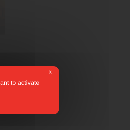
ies
X
ant to activate