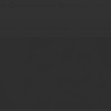
.231
fgtbcharleroi@fgtb.be
Rue du Grand Central 91- 60
-nous ?
Services politiques
Centrales pro