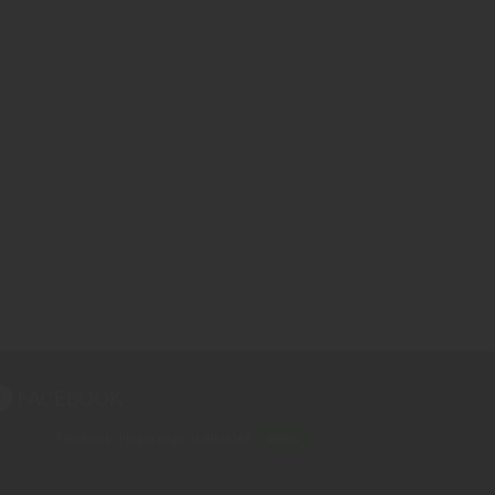
FACEBOOK
Facebook (Plugin page) is disabled.
Allow