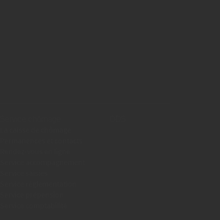
Service chômage
ODS
La caisse de chômage
Permanences et contacts
Rendez-vous en ligne
Service accompagnement
Service saisies
Service réglementation
Service prépension
Service comptabilité