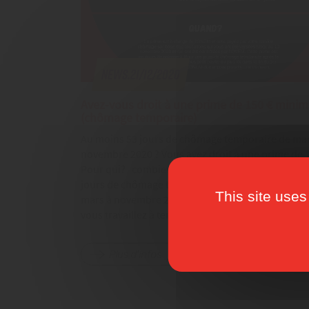
News.21/12/2020
Avez-vous droit à une prime de 150 € mini
(chômage temporaire)
Au moins 53 jours de chômage temporaire de mar
novembre 2020 ? Vous avez droit à une prime de 
Pour qui? combien Si vous avez subi entre 53 et 
jours de chômage temporaire pendant la période
This site uses
mars à novembre 2020? Vous avez droit à la prime
vous travaillez à temps…
Plus d'infos