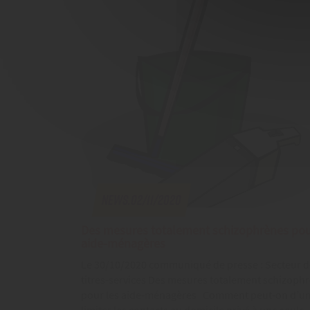
News.02/11/2020
Des mesures totalement schizophrènes pou
aide-ménagères
Le 30/10/2020 communiqué de presse : Secteur d
titres-services Des mesures totalement schizoph
pour les aide-ménagères Comment peut-on d’un