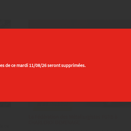
es de ce mardi 11/08/26 seront supprimées.
News.17/03/2021
La Fédération des Métallurgistes FGTB à
CHARLEROI DEMENAGE
le de