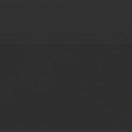
NEWS
PRESSE
FAQ
00 Charleroi
fessionnelles
Service chômage
ODS