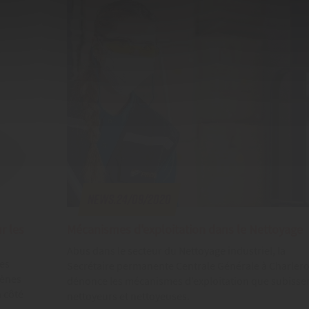
News.24/09/2020
r les
Mécanismes d'exploitation dans le Nettoyage
Abus dans le secteur du Nettoyage industriel, la
es
Secrétaire permanente Centrale Générale à Charlero
rènes
dénonce les mécanismes d’exploitation que subisse
 côté
nettoyeurs et nettoyeuses.