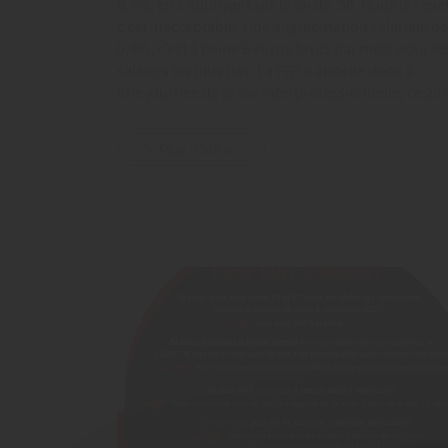
0.4%, en s’appuyant sur la loi de ’96. Nous le répé
c’est inacceptable. Une augmentation salariale de
0,4%, c’est à peine 6 euros bruts par mois pour le
salaires les plus bas. La FGTB appelle donc à
une journée de grève interprofessionnelle, ce 29
Plus d'infos