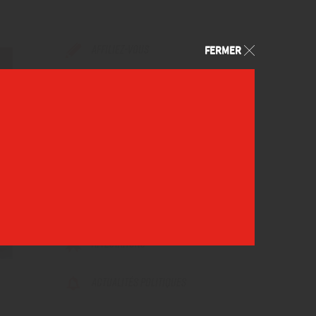
AFFILIEZ-VOUS
FERMER
MY FGTB
CARTE ÉLECTRONIQUE
FAQ
LIENS UTILES
ATTESTATIONS
ACTUALITÉS POLITIQUES