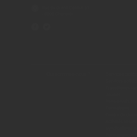
Rue du Grand Central 91
- 6000 Charleroi
Qui sommes-nous ?
Services polit
Services politi
Travailleurs sa
Jeunes
Pensionnés et
Formations
Centre de doc
Activités social
Syndicalisme d
Permanences Dr