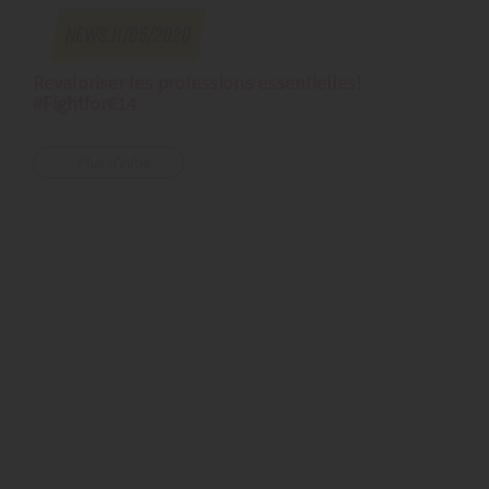
News.11/05/2020
Revaloriser les professions essentielles!
#Fightfor€14
Plus d'infos