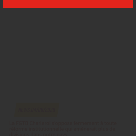
News.04/08/2020
La FGTB Charleroi s'oppose fermement à toute
réforme institutionnelle qui amènerait plus de
divisions dans notre pays.