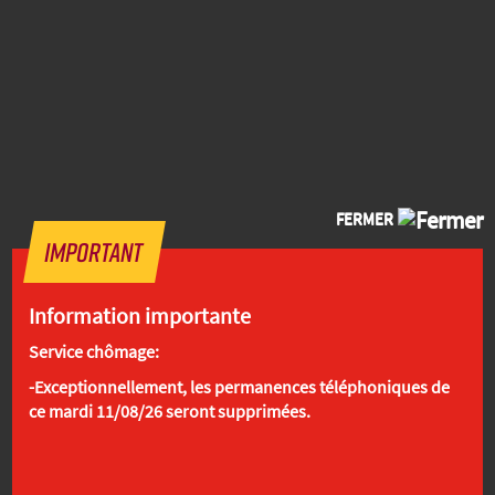
FERMER
Important
Information importante
Service chômage:
News.02/09/2020
-Exceptionnellement, les permanences téléphoniques de
Coronavirus | Chômage temporaire, les nouvelles
ce mardi 11/08/26 seront supprimées.
règles à partir du 1er septembre
Plus d'infos