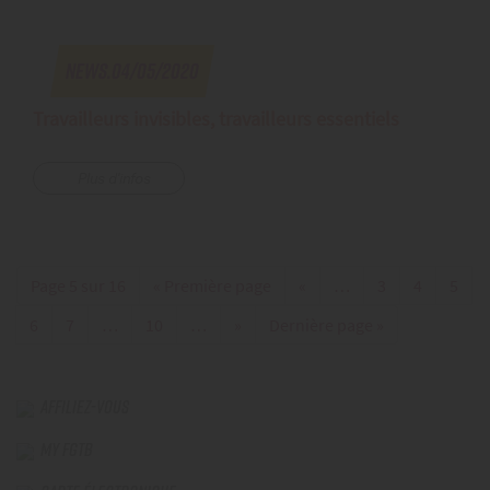
News.04/05/2020
Travailleurs invisibles, travailleurs essentiels
Plus d'infos
Page 5 sur 16
« Première page
«
…
3
4
5
6
7
…
10
…
»
Dernière page »
AFFILIEZ-VOUS
MY FGTB